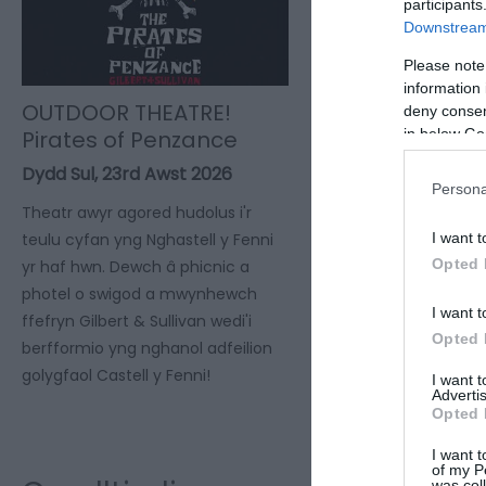
participants
Downstream 
Please note
information 
OUTDOOR THEATRE!
deny consent
in below Go
Pirates of Penzance
Dydd Sul, 23rd Awst 2026
Persona
Theatr awyr agored hudolus i'r
I want t
teulu cyfan yng Nghastell y Fenni
Opted 
yr haf hwn. Dewch â phicnic a
photel o swigod a mwynhewch
I want t
ffefryn Gilbert & Sullivan wedi'i
Opted 
berfformio yng nghanol adfeilion
golygfaol Castell y Fenni!
I want 
Advertis
Opted 
I want t
of my P
was col