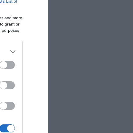
B’s List of
er and store
to grant or
ed purposes