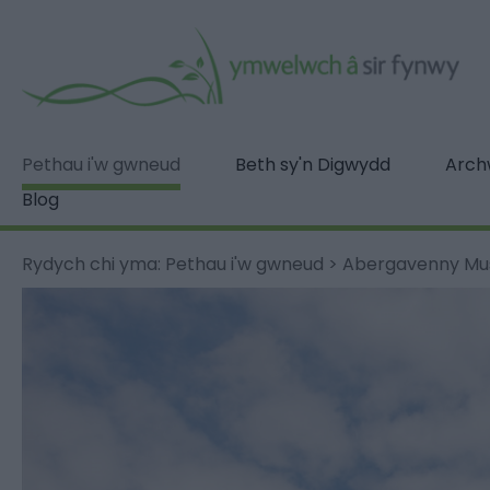
Pethau i'w gwneud
Beth sy'n Digwydd
Archw
Blog
Rydych chi yma:
Pethau i'w gwneud
>
Abergavenny Mu