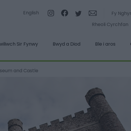
English
Fy Nghy
Rheoli Cyrchfan
iliwch Sir Fynwy
Bwyd a Diod
Ble i aros
seum and Castle