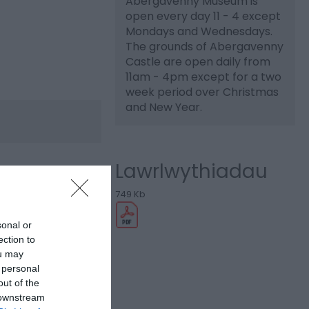
Abergavenny Museum is
open every day 11 - 4 except
Mondays and Wednesdays.
The grounds of Abergavenny
Castle are open daily from
11am - 4pm except for a two
week period over Christmas
and New Year.
Lawrlwythiadau
749 Kb
sonal or
ection to
ou may
 personal
out of the
 downstream