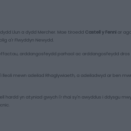
o dydd Llun a dydd Mercher. Mae tiroedd
Castell y Fenni
ar ago
lig a'r Flwyddyn Newydd.
teffactau, arddangosfeydd parhaol ac arddangosfeydd dros d
'i lleoli mewn adeilad Rhaglywiaeth, a adeiladwyd ar ben m
 hardd yn atyniad gwych i'r rhai sy'n awyddus i ddysgu mwy
cnic.