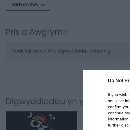
Darllen Mwy
Pris a Awgrymir
Codir tâl mewn rhai digwyddiadau arbennig.
Ewch i’r wef
Do Not Pr
If you wish 
Digwyddiadau yn y Lleoliad H
sensitive in
confirm you
continue se
information 
further disc