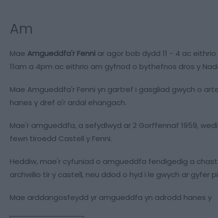
Am
Mae
Amgueddfa'r Fenni
ar agor bob dydd 11 - 4 ac eithri
11am a 4pm ac eithrio am gyfnod o bythefnos dros y Nado
Mae Amgueddfa'r Fenni yn gartref i gasgliad gwych o ar
hanes y dref a'r ardal ehangach.
Mae'r amgueddfa, a sefydlwyd ar 2 Gorffennaf 1959, wedi
fewn tiroedd Castell y Fenni.
Heddiw, mae'r cyfuniad o amgueddfa fendigedig a chastell
archwilio tir y castell, neu ddod o hyd i le gwych ar gyfer pi
Mae arddangosfeydd yr amgueddfa yn adrodd hanes y