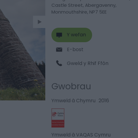
Castle Street
,
Abergavenny
,
Monmouthshire
,
NP7 5EE
Y wefan
E-bost
Gweld y Rhif Ffôn
Gwobrau
Ymweld â Chymru
2016
Ymweld â VAQAS Cymru