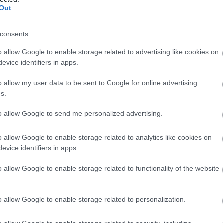
Out
consents
Castle Meadows
o allow Google to enable storage related to advertising like cookies on
,
evice identifiers in apps.
Yng nghanol y Fenni, hawdd ei
o allow my user data to be sent to Google for online advertising
s.
 Sir yn
gyrraedd o ganol y dref. Tua 20
edd ar
hectar o ddôl glan yr afon, wrth
to allow Google to send me personalized advertising.
r gau
ymyl Afon Wysg, gyda choed
yn gynnar
cyfagos, copaon bach, nentydd a
o allow Google to enable storage related to analytics like cookies on
phyllau.
evice identifiers in apps.
 Mae
sizes a
o allow Google to enable storage related to functionality of the website
Read More
ghanol
'n
o allow Google to enable storage related to personalization.
o allow Google to enable storage related to security, including