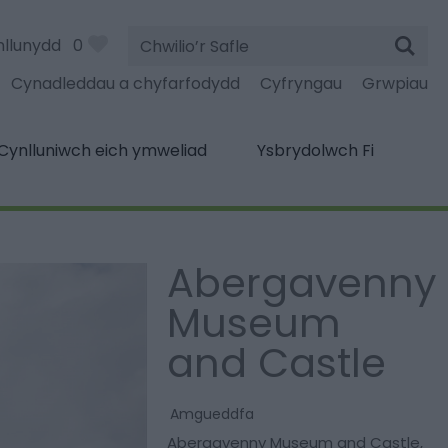
Chwilio’r
nllunydd
0
Safle
Cynadleddau a chyfarfodydd
Cyfryngau
Grwpiau
Cynlluniwch eich ymweliad
Ysbrydolwch Fi
Abergavenny
Museum
and Castle
Amgueddfa
Abergavenny Museum and Castle
,