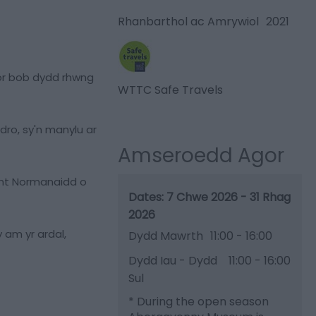
Rhanbarthol ac Amrywiol
2021
r bob dydd rhwng
WTTC Safe Travels
ro, sy'n manylu ar
Amseroedd Agor
wnt Normanaidd o
7 Chwe 2026 - 31 Rhag
2026
 am yr ardal,
Dydd Mawrth
11:00
- 16:00
Dydd Iau - Dydd
11:00
- 16:00
Sul
*
During the open season