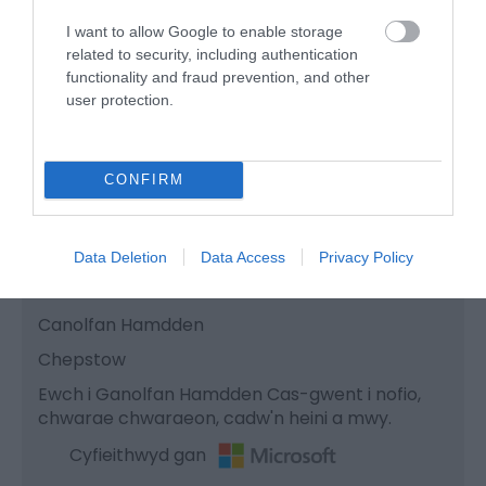
I want to allow Google to enable storage
related to security, including authentication
functionality and fraud prevention, and other
user protection.
CONFIRM
Data Deletion
Data Access
Privacy Policy
Chepstow Leisure Centre
Canolfan Hamdden
Chepstow
Ewch i Ganolfan Hamdden Cas-gwent i nofio,
chwarae chwaraeon, cadw'n heini a mwy.
Cyfieithwyd gan