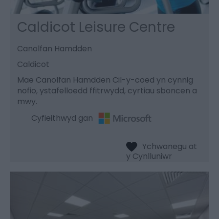
Caldicot Leisure Centre
Canolfan Hamdden
Caldicot
Mae Canolfan Hamdden Cil-y-coed yn cynnig
nofio, ystafelloedd ffitrwydd, cyrtiau sboncen a
mwy.
Cyfieithwyd gan