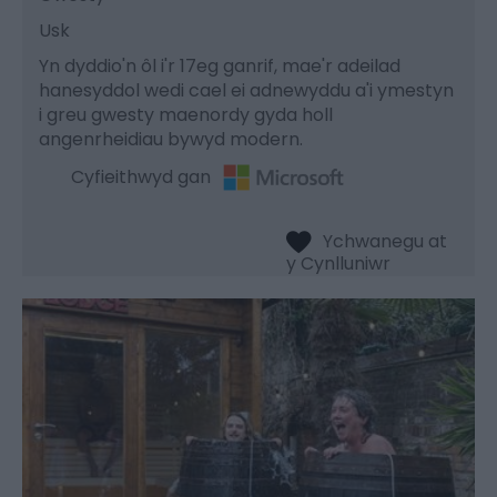
Usk
Yn dyddio'n ôl i'r 17eg ganrif, mae'r adeilad
hanesyddol wedi cael ei adnewyddu a'i ymestyn
i greu gwesty maenordy gyda holl
angenrheidiau bywyd modern.
Cyfieithwyd gan