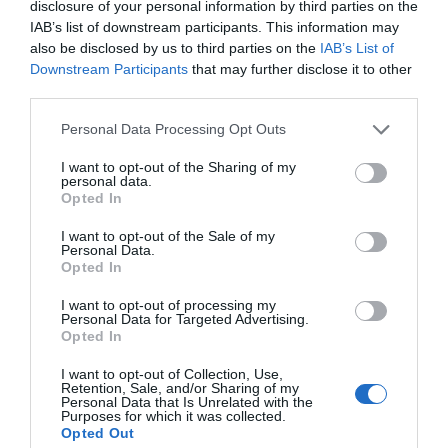
Club wedi'i adeiladu o amgylch maenordy hardd
disclosure of your personal information by third parties on the
14thC ac mae mewn lleoliad delfrydol dim ond
IAB’s list of downstream participants. This information may
taith fer o Hen Bont Hafren. Mae'n cynnig llety a
also be disclosed by us to third parties on the
IAB’s List of
chyfleusterau cynadledda rhagorol.
Downstream Participants
that may further disclose it to other
third parties.
Cyfieithwyd gan
Please note that this website/app uses one or more Google
Personal Data Processing Opt Outs
services and may gather and store information including but
not limited to your visit or usage behaviour. You may click to
I want to opt-out of the Sharing of my
personal data.
grant or deny consent to Google and its third-party tags to
Opted In
use your data for below specified purposes in below Google
consent section.
I want to opt-out of the Sale of my
Personal Data.
Opted In
I want to opt-out of processing my
Personal Data for Targeted Advertising.
Opted In
I want to opt-out of Collection, Use,
Retention, Sale, and/or Sharing of my
Personal Data that Is Unrelated with the
Purposes for which it was collected.
Opted Out