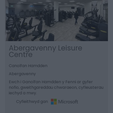
Abergavenny Leisure
Centre
Canolfan Hamdden
Abergavenny
Ewch i Ganolfan Hamdden y Fenni ar gyfer
nofio, gweithgareddau chwaraeon, cyfleusterau
iechyd a mwy.
Cyfieithwyd gan