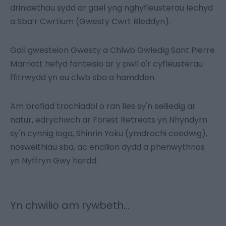
driniaethau sydd ar gael yng nghyfleusterau Iechyd
a Sba’r Cwrtium (Gwesty Cwrt Bleddyn).
Gall gwesteion Gwesty a Chlwb Gwledig Sant Pierre
Marriott hefyd fanteisio ar y pwll a'r cyfleusterau
ffitrwydd yn eu clwb sba a hamdden.
Am brofiad trochiadol o ran lles sy'n seiliedig ar
natur, edrychwch ar Forest Retreats yn Nhyndyrn
sy'n cynnig Ioga, Shinrin Yoku (ymdrochi coedwig),
nosweithiau sba, ac encilion dydd a phenwythnos
yn Nyffryn Gwy hardd.
Yn chwilio am rywbeth...