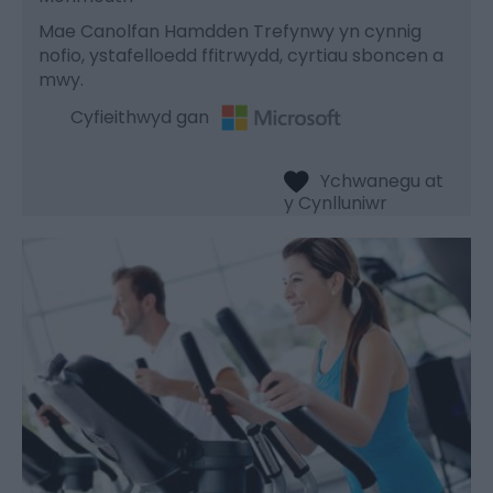
Mae Canolfan Hamdden Trefynwy yn cynnig
nofio, ystafelloedd ffitrwydd, cyrtiau sboncen a
mwy.
Cyfieithwyd gan