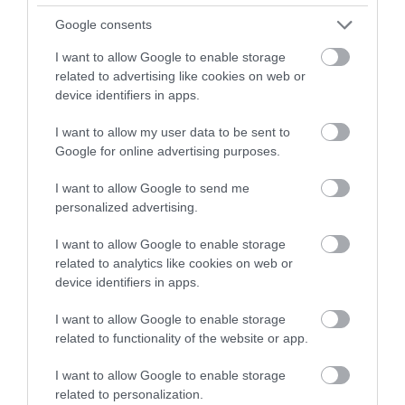
Google consents
Swim Wild
I want to allow Google to enable storage
related to advertising like cookies on web or
Darparwr Gweithgaredd
device identifiers in apps.
Ross-On-Wye
I want to allow my user data to be sent to
Mae fy 'swyddfa ddyfrllyd' yn cwmpasu dros 86
Google for online advertising purposes.
milltir o afon Gwy lle rwy'n cynnig nofio antur 1k
– 7km o nofio antur yn dysgu techneg addysgu
I want to allow Google to send me
a darllen afonydd.
personalized advertising.
Mae'r rhan fwyaf o nofio'n cynnwys cerdded i
fyny'r banc a nofio yn ôl i lawr yr afon,…
I want to allow Google to enable storage
related to analytics like cookies on web or
Cyfieithwyd gan
device identifiers in apps.
I want to allow Google to enable storage
related to functionality of the website or app.
I want to allow Google to enable storage
related to personalization.