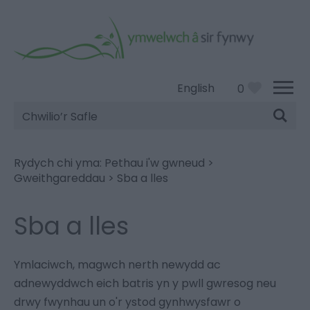
English
0
Chwilio’r
Safle
Rydych chi yma:
Pethau i'w gwneud
>
Gweithgareddau
>
Sba a lles
Sba a lles
Ymlaciwch, magwch nerth newydd ac
adnewyddwch eich batris yn y pwll gwresog neu
drwy fwynhau un o'r ystod gynhwysfawr o