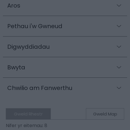
Aros
Pethau i'w Gwneud
Digwyddiadau
Bwyta
Chwilio am Fanwerthu
Gweld Rhestr
Gweld Map
Nifer yr eitemau:
8