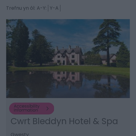
Trefnu yn ôl:
A-Y:
Y-A
Cwrt Bleddyn Hotel & Spa
Gwesty