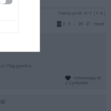
Trefnu yn ôl:
A-Y:
Y-A
1
2
3
...
26
27
nesaf
'r 17eg ganrif a
se