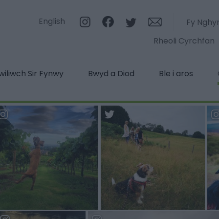
English
Fy Nghy
Rheoli Cyrchfan
iliwch Sir Fynwy
Bwyd a Diod
Ble i aros