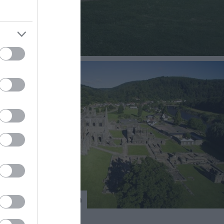
n
Croeso i Dyndyrn