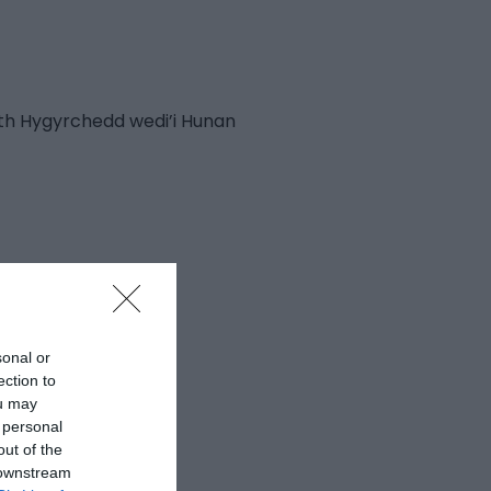
h Hygyrchedd wedi’i Hunan
ed
sonal or
ection to
ou may
 personal
out of the
 downstream