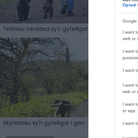
Opted 
Google 
Teithiau cerdded sy'n gyfeillgar i gŵn
I want t
web or d
I want t
purpose
I want 
I want t
web or d
I want t
or app.
Atyniadau sy'n gyfeillgar i gŵn
I want t
I want t