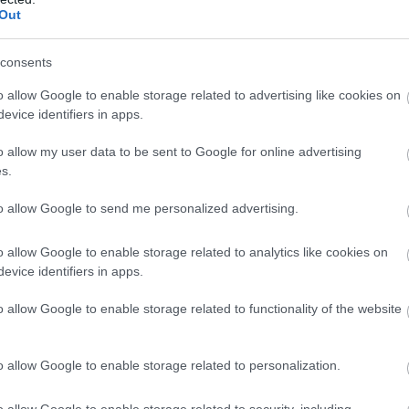
Out
consents
Llety sy'n gyfeillgar i gŵ
o allow Google to enable storage related to advertising like cookies on
evice identifiers in apps.
o allow my user data to be sent to Google for online advertising
s.
to allow Google to send me personalized advertising.
o allow Google to enable storage related to analytics like cookies on
evice identifiers in apps.
o allow Google to enable storage related to functionality of the website
Tafarndai sy'n gyfeillgar i gŵn
o allow Google to enable storage related to personalization.
o allow Google to enable storage related to security, including