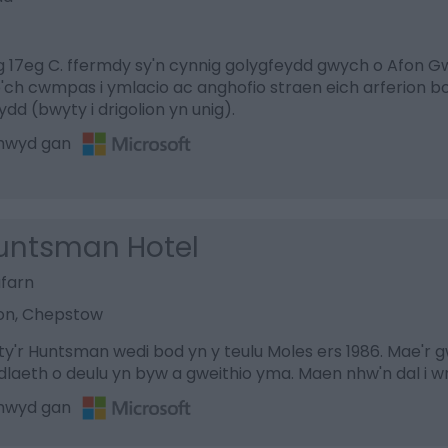
 17eg C. ffermdy sy'n cynnig golygfeydd gwych o Afon Gwy 
 o'ch cwmpas i ymlacio ac anghofio straen eich arferion b
dd (bwyty i drigolion yn unig).
thwyd gan
untsman Hotel
afarn
on, Chepstow
'r Huntsman wedi bod yn y teulu Moles ers 1986. Mae'r 
dlaeth o deulu yn byw a gweithio yma. Maen nhw'n dal i 
thwyd gan