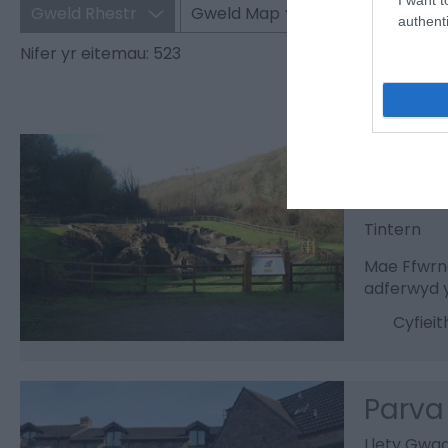
Gweld Rhestr
Gweld Map
authenti
Nifer yr eitemau:
523
Abbey
Safle Han
Tintern
Mae Ffwrna
adferwyd y
Cyfiei
Parva
Llety Gwa