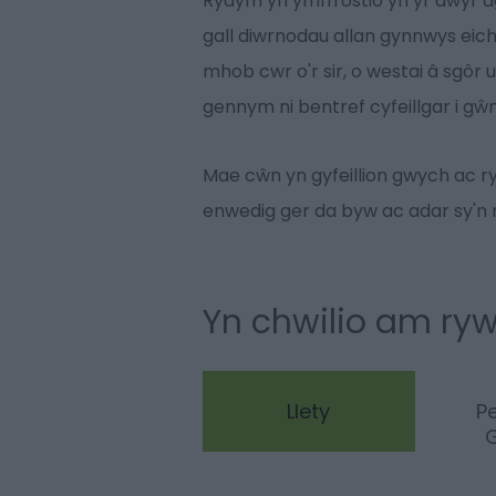
Rydym yn ymffrostio yn yr awyr ag
gall diwrnodau allan gynnwys eich
mhob cwr o'r sir, o westai â sgôr
gennym ni bentref cyfeillgar i gŵ
Mae cŵn yn gyfeillion gwych ac r
enwedig ger da byw ac adar sy'n 
Yn chwilio am ryw
Llety
P