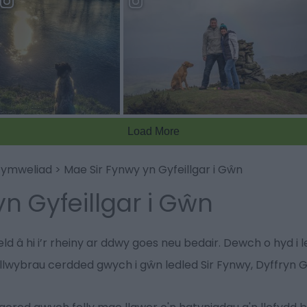
h ymweliad
>
Mae Sir Fynwy yn Gyfeillgar i Gŵn
n Gyfeillgar i Gŵn
 â hi i’r rheiny ar ddwy goes neu bedair. Dewch o hyd i let
 llwybrau cerdded gwych i gŵn ledled Sir Fynwy, Dyffryn