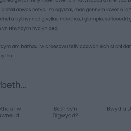
ored gwych felly mae llawer o'n hatyniadau a'n llefydd b
 anifail anwes hefyd. Yn ogystal, mae gennym lawer o lefyd
 uchel a bythynnod gwyliau moethus, i glampio, safleoedd 
n yn Nhyndyrn hyd yn oed.
ydym am barhau i'w croesawu felly cadwch eich ci chi da
nythu.
beth...
ethau i’w
Beth sy’n
Bwyd a D
Gwneud
Digwydd?