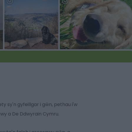
y sy'n gyfeillgar i gŵn, pethau i'w
 Gwy a De Ddwyrain Cymru.