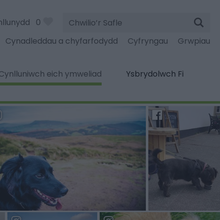
Chwilio’r
nllunydd
0
Safle
Cynadleddau a chyfarfodydd
Cyfryngau
Grwpiau
Cynlluniwch eich ymweliad
Ysbrydolwch Fi