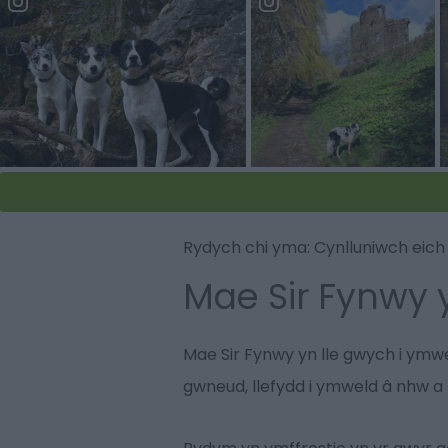
Rydych chi yma:
Cynlluniwch eic
Mae Sir Fynwy y
Mae Sir Fynwy yn lle gwych i ymweld
gwneud, llefydd i ymweld â nhw a