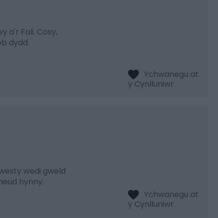
a'r Fali. Cosy,
ob dydd.
gwesty wedi gweld
wneud hynny.