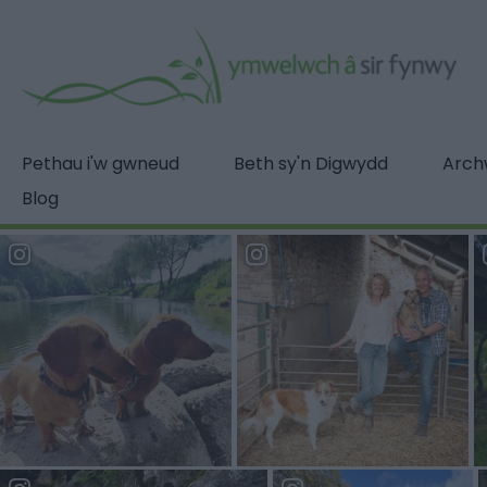
Pethau i'w gwneud
Beth sy'n Digwydd
Archw
Blog