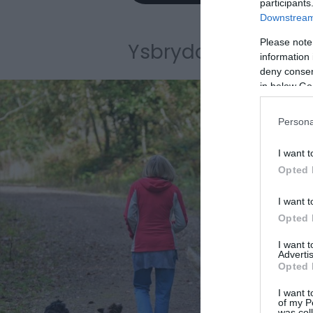
participants
Downstream 
Please note
Ysbrydoliaeth
information 
deny consent
in below Go
Persona
I want t
Opted 
I want t
Opted 
I want 
Advertis
Opted 
I want t
of my P
was col