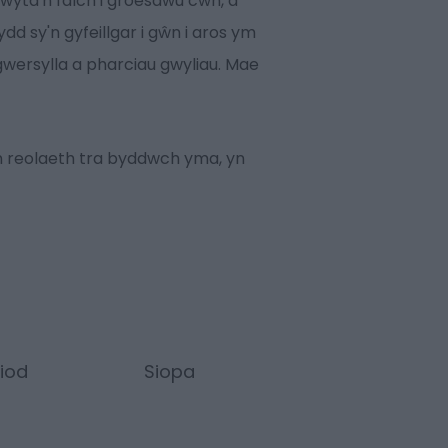
wyta'n falch i groesawu cŵn, a
d sy'n gyfeillgar i gŵn i aros ym
gwersylla a pharciau gwyliau. Mae
n reolaeth tra byddwch yma, yn
iod
Siopa