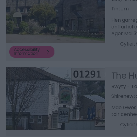
Tintern
Hen garreg
anffurfiol
Agor Mai 3y
Cyfiei
The H
Bwyty - T
Shirenewt
Mae Gwesty
tair cenhe
Cyfiei