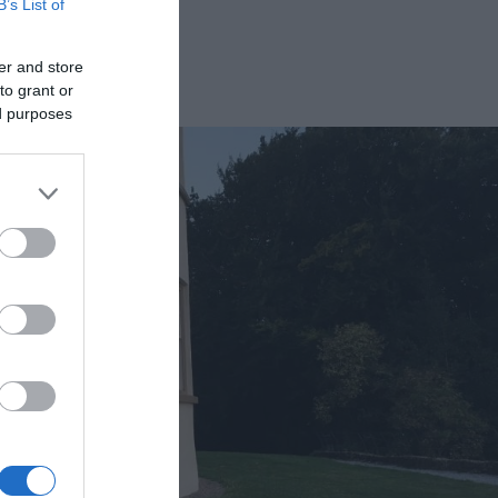
B’s List of
er and store
to grant or
ed purposes