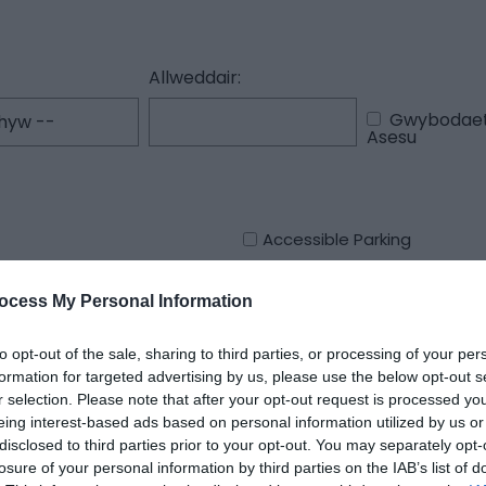
Allweddair:
Gwybodaet
Asesu
Accessible Parking
Cyfeillgar i gŵn
Facilities For Hearing Impair
ocess My Personal Information
Llety Grŵp Mawr
to opt-out of the sale, sharing to third parties, or processing of your per
formation for targeted advertising by us, please use the below opt-out s
r selection. Please note that after your opt-out request is processed y
eing interest-based ads based on personal information utilized by us or
disclosed to third parties prior to your opt-out. You may separately opt-
losure of your personal information by third parties on the IAB’s list of