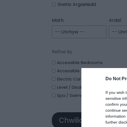
Gwirio Argaeledd
Math:
Ardal:
Accessible Bedrooms
Accessible Toilet
Electric Car Charging Point
Do Not Pr
Level / Disabled Access
If you wish 
Spa / Swimming Pool
sensitive in
confirm you
continue se
information 
further disc