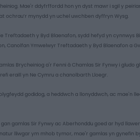
niog. Mae'r ddyfrffordd hon yn dyst mawr i sgil y peiria
w at ochrau’r mynydd yn uchel uwchben dyffryn Wysg.
le Treftadaeth y Byd Blaenafon, sydd hefyd yn cynnwys B
fon, Canolfan Ymwelwyr Treftadaeth y Byd Blaenafon a G
las Brycheiniog a'r Fenni â Chamlas Sir Fynwy i gludo gl
fi eraill yn Ne Cymru a chanolbarth Lloegr.
ygfeydd godidog, a heddwch a llonyddwch, ac mae'n lleoli
 gan gamlas Sir Fynwy ac Aberhonddu goed ar hyd llawer 
r natur lliwgar ym mhob tymor, mae'r gamlas yn gynefin by