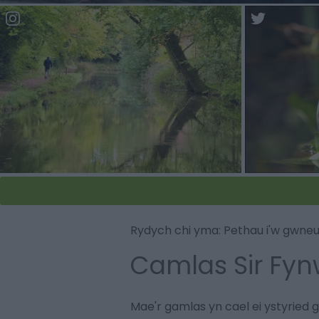
Discover the
Rydych chi yma:
Pethau i'w gwne
Camlas Sir Fy
Mae'r gamlas yn cael ei ystyried