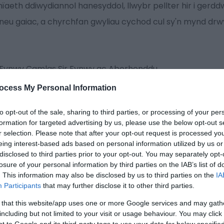
aeth ddiwydiannol hanesyddol, llwybr pellter hir i gerdd
eu gaiac, a chyrchfan gwyliau cychod cul sy'n mynd drw
r Fynwy Camlas Sir Fynwy ac Aberhonddu
ocess My Personal Information
to opt-out of the sale, sharing to third parties, or processing of your per
formation for targeted advertising by us, please use the below opt-out s
r selection. Please note that after your opt-out request is processed y
Trefnu yn ôl:
Amcanbris:
Isaf i ddechrau
Amcanbris:
Ucha
eing interest-based ads based on personal information utilized by us or
disclosed to third parties prior to your opt-out. You may separately opt-
losure of your personal information by third parties on the IAB’s list of
e Narrowboats
. This information may also be disclosed by us to third parties on the
IA
Participants
that may further disclose it to other third parties.
 that this website/app uses one or more Google services and may gath
n cynnig ymlacio go iawn, rhowch gynnig ar wyliau cwch c
including but not limited to your visit or usage behaviour. You may click 
Aberhonddu, o fewn Parc Cenedlaethol hardd Bannau Bry
 to Google and its third-party tags to use your data for below specifi