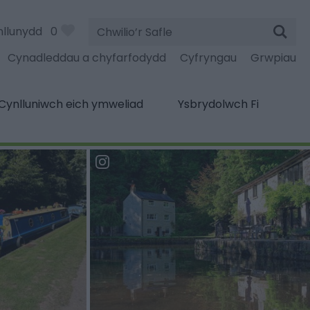
Chwilio’r
nllunydd
0
Safle
Cynadleddau a chyfarfodydd
Cyfryngau
Grwpiau
Cynlluniwch eich ymweliad
Ysbrydolwch Fi