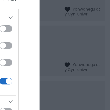
lk
 y gamlas.
glanfa Goytre, mae