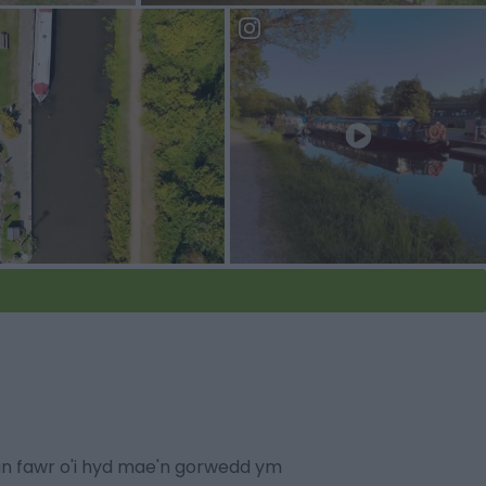
c Canal
ran fawr o'i hyd mae'n gorwedd ym