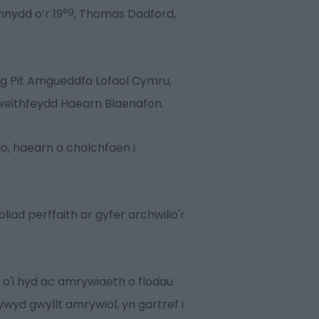
eg
nnydd o’r 19
, Thomas Dadford,
ig Pit Amgueddfa Lofaol Cymru,
weithfeydd Haearn Blaenafon.
o, haearn a chalchfaen i
ad perffaith ar gyfer archwilio'r
o'i hyd ac amrywiaeth o flodau
wyd gwyllt amrywiol, yn gartref i