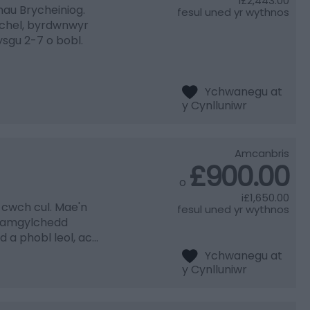
i
£2,443.00
au Brycheiniog.
fesul uned yr wythnos
chel, byrdwnwyr
sgu 2-7 o bobl.
Amcanbris
£900.00
o
i
£1,650.00
 cwch cul. Mae'n
fesul uned yr wythnos
, amgylchedd
d a phobl leol, ac…