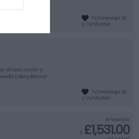
onddu.
 ar droed i Lwybr y
irwedd Ddiwydiannol
Amcanbris
£1,531.00
o