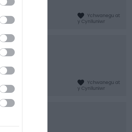
ywiol gyda seddi
lfan
dros 45 mlynedd.
oed sy'n cynnwys