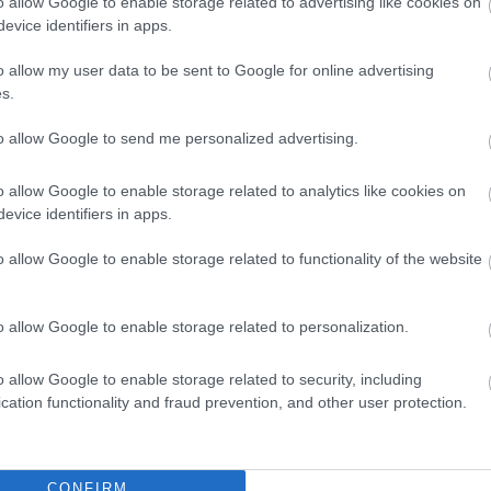
lope yn stop delfrydol ar gyfer bwyd blasus a diodydd adf
o allow Google to enable storage related to advertising like cookies on
evice identifiers in apps.
 awyr agored.
thwyd gan
o allow my user data to be sent to Google for online advertising
s.
to allow Google to send me personalized advertising.
n Learning & Activity Centre
o allow Google to enable storage related to analytics like cookies on
evice identifiers in apps.
ddysg Awyr Agored a Lleoliad Llety yn ne Cymru yw Cano
o allow Google to enable storage related to functionality of the website
dau Govilon. Rydym wedi bod yn gweithredu'n falch ers 
thwyd gan
o allow Google to enable storage related to personalization.
o allow Google to enable storage related to security, including
e Wharf & Canal Visitor Centre
cation functionality and fraud prevention, and other user protection.
nny
 Goytre yn safle treftadaeth ddiwydiannol 200 mlwydd 
CONFIRM