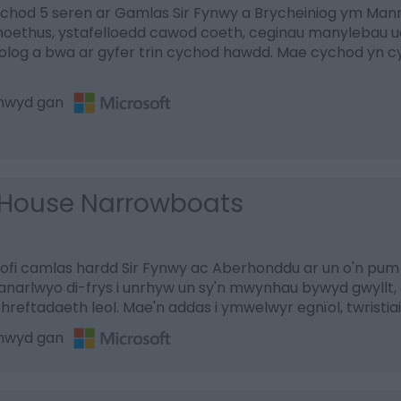
chod 5 seren ar Gamlas Sir Fynwy a Brycheiniog ym Mann
oethus, ystafelloedd cawod coeth, ceginau manylebau u
log a bwa ar gyfer trin cychod hawdd. Mae cychod yn cy
thwyd gan
House Narrowboats
ofi camlas hardd Sir Fynwy ac Aberhonddu ar un o'n pum
anarlwyo di-frys i unrhyw un sy'n mwynhau bywyd gwyllt
threftadaeth leol. Mae'n addas i ymwelwyr egnïol, twristiai
thwyd gan