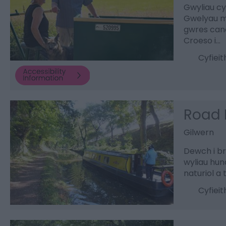
Gwyliau cy
Gwelyau m
gwres cano
Croeso i…
Cyfiei
Road 
Gilwern
Dewch i br
wyliau hun
naturiol a 
Cyfiei