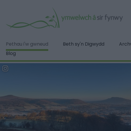
Pethau i'w gwneud
Beth sy'n Digwydd
Archw
Blog