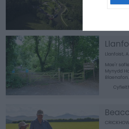
canolfan 
Cyfiei
Llanfo
Llanfoist,
Mae'r safle
Mynydd Hae
Blaenafon.
Cyfiei
Beaco
CRICKHOW