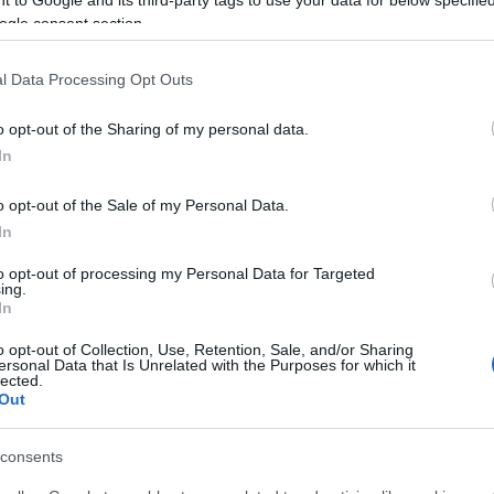
ogle consent section.
thwyd gan
l Data Processing Opt Outs
o opt-out of the Sharing of my personal data.
h Walk - Llanfoist Canal West Wa
In
 Abergavenny
o opt-out of the Sale of my Personal Data.
ed 2.8 milltir ar hyd y trac beicio i Gofilon ac yn ôl ar hyd
In
thwyd gan
to opt-out of processing my Personal Data for Targeted
ing.
In
o opt-out of Collection, Use, Retention, Sale, and/or Sharing
ersonal Data that Is Unrelated with the Purposes for which it
lected.
ope’s Café
Out
nny
consents
 ochr yn ochr â Chamlas Sir Fynwy ac Aberhonddu yng N