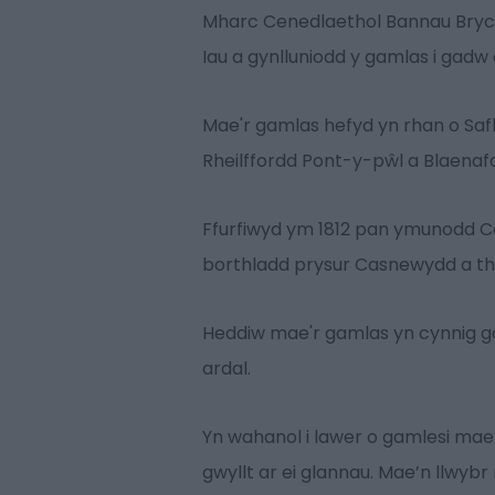
Mharc Cenedlaethol Bannau Brychei
Iau a gynlluniodd y gamlas i gad
Mae'r gamlas hefyd yn rhan o Saf
Rheilffordd Pont-y-pŵl a Blaena
Ffurfiwyd ym 1812 pan ymunodd Cam
borthladd prysur Casnewydd a thre
Heddiw mae'r gamlas yn cynnig gol
ardal.
Yn wahanol i lawer o gamlesi mae
gwyllt ar ei glannau. Mae’n llwyb