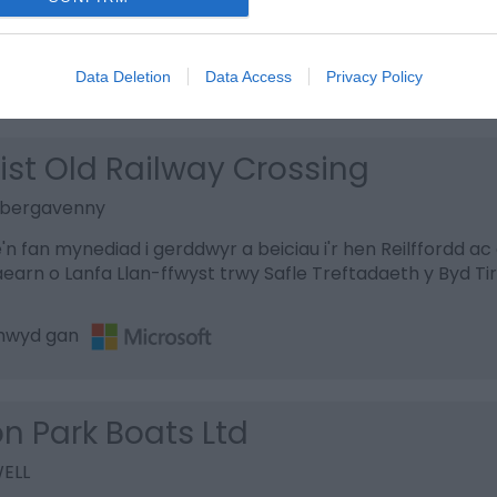
ymwelwyr brysur a marina ar Gamlas Sir Fynwy ac Aberh
thwyd gan
Data Deletion
Data Access
Privacy Policy
ist Old Railway Crossing
 Abergavenny
'n fan mynediad i gerddwyr a beiciau i'r hen Reilffordd ac
arn o Lanfa Llan-ffwyst trwy Safle Treftadaeth y Byd T
thwyd gan
n Park Boats Ltd
ELL