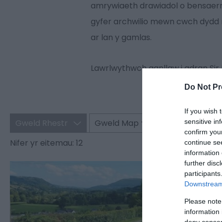
amrywiaeth drawiadol o bensaernï
gyfer archwilio mewn cwch dydd n
ar lan y gamlas.
Lawrlwythwch ganllaw i adran Si
Do Not Pr
If you wish 
sensitive in
Gweld Rhestr
Gweld Map
confirm you
Nifer yr eitemau:
12
continue se
information 
further disc
Castl
participants
Downstream 
Gilwern
Please note
Am hoe sy'
information 
Fynwy ac 
deny consent