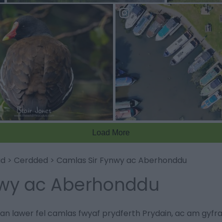
 wildlife of Monmouthshire
Be inspired on the Mon & Bre
ud
>
Cerdded
>
Camlas Sir Fynwy ac Aberhonddu
nwy ac Aberhonddu
 gan lawer fel camlas fwyaf prydferth Prydain, ac am gyf