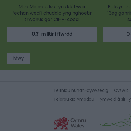
Mae Minnets Isaf yn ddôl wair
Eglwys ga
fechan wedi'i chuddio yng nghoetir
13eg ganri
trwchus ger Cil-y-coed.
s
0.31 milltir i ffwrdd
0.
Mwy
Teithiau hunan-dywysedig
Cyswllt
Telerau ac Amodau
ymweld â sir Fy