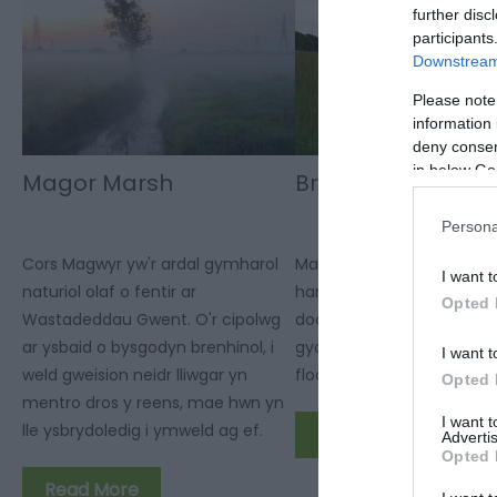
further disc
participants
Downstream 
Please note
information 
deny consent
in below Go
Magor Marsh
Brockwells Mead
Persona
Cors Magwyr yw'r ardal gymharol
Mae Brockwells Meadows 
I want t
naturiol olaf o fentir ar
hardd 5 hectar yn ne Sir F
Opted 
Wastadeddau Gwent. O'r cipolwg
dod yn fyw yn y gwanwyn 
ar ysbaid o bysgodyn brenhinol, i
gydag amrywiaeth ddisgla
I want t
weld gweision neidr lliwgar yn
flodau gwyllt.
Opted 
mentro dros y reens, mae hwn yn
I want 
lle ysbrydoledig i ymweld ag ef.
Read More
Advertis
Opted 
Read More