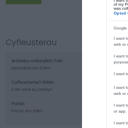
I want t
of my P
was col
Opted 
Google 
I want t
Cyfleusterau
web or d
I want t
Archebu a Manylion Talu
purpose
Mynediad am Ddim
I want 
Cyfleusterau'r Eiddo
I want t
Cŵn wedi eu Derbyn
web or d
Parcio
I want t
Parcio am ddim
or app.
I want t