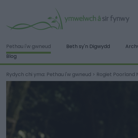
Pethau i'w gwneud
Beth sy'n Digwydd
Archw
Blog
Rydych chi yma:
Pethau i'w gwneud
>
Rogiet Poorland 