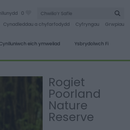
Chwilio’r
nllunydd
0
Safle
Cynadleddau a chyfarfodydd
Cyfryngau
Grwpiau
Cynlluniwch eich ymweliad
Ysbrydolwch Fi
Rogiet
Poorland
Nature
Reserve