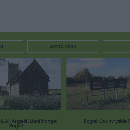
au
Bwyta Allan
& All Angels', Llanfihangel
Rogiet Countryside 
Rogiet