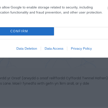
o allow Google to enable storage related to security, including
cation functionality and fraud prevention, and other user protection.
CONFIRM
ciwch yma i weld y map
Data Deletion
Data Access
Privacy Policy
ordd yr Orsaf (arwydd o orsaf reilffordd Cyffordd Twnnel Hafren
 Lane. Mae'r fynedfa wrth gefn yn 1km arall, ar y dde