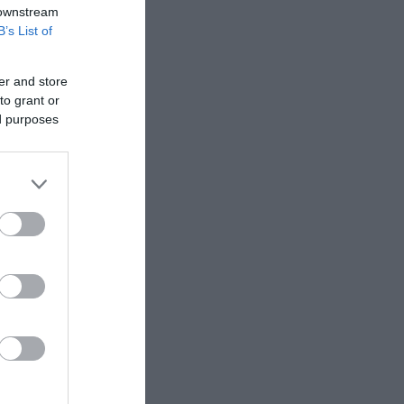
 downstream
B’s List of
er and store
to grant or
ed purposes