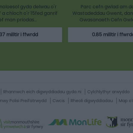
noloesol gyda delwau o'r
Parc cefn gwlad am d
f a chloch o'r 15fed ganrif
Wastadeddau Gwent, dan
ef man priodas…
Gwasanaeth Cefn Gwla
37 milltir i ffwrdd
0.85 milltir i ffwrd
Rhannwch eich digwyddiadau gyda ni
Cylchlythyr arwyddo
nwy Polisi Preifatrwydd
Cwcis
Rheoli digwyddiadau
Map o’