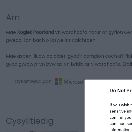
Am
Mae
Rogiet Poorland
yn warchodfa natur ar gyrion G
gweddillion bach o laswelltir calchfaen.
Mae aspen, lludw ac alder, gyda'r campion coch a'r fiol
gyda gwibwyr yn byw ac yn bridio ar y warchodfa. Efal
Cyfieithwyd gan
Do Not Pr
Ewch i’r wef
If you wish 
sensitive in
confirm you
Cysylltiedig
continue se
information 