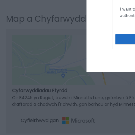
I want t
authenti
Map a Chyfarwyddiadau
Cli
Cyfarwyddiadau Ffyrdd
O'r B4245 yn Rogiet, trowch i Minnetts Lane, gyferbyn â Ff
draffordd a chadwch i'r chwith, gan barhau ar hyd Minnetts
Cyfieithwyd gan