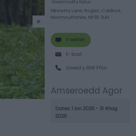
Gwarchodfa Natur
Minnetts Lane
,
Rogiet
,
Caldicot
,
Monmouthshire
,
NP26 3UH
Y wefan
E-bost
Gweld y Rhif Ffôn
Amseroedd Agor
1 Ion 2026 - 31 Rhag
2026