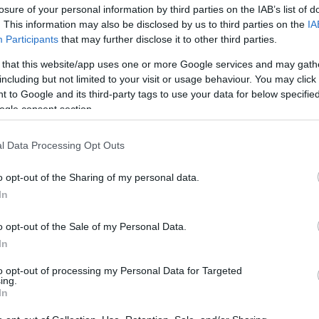
losure of your personal information by third parties on the IAB’s list of
. This information may also be disclosed by us to third parties on the
IA
Participants
that may further disclose it to other third parties.
 that this website/app uses one or more Google services and may gath
including but not limited to your visit or usage behaviour. You may click 
 to Google and its third-party tags to use your data for below specifi
ogle consent section.
ows
Lower Minnets Field
l Data Processing Opt Outs
yn fan
Mae Minnets Isaf yn ddôl wair
o opt-out of the Sharing of my personal data.
ynwy sy'n
fechan wedi'i chuddio yng
In
a'r haf
nghoetir trwchus ger Cil-y-coed.
ir o
o opt-out of the Sale of my Personal Data.
Read More
In
to opt-out of processing my Personal Data for Targeted
ing.
In