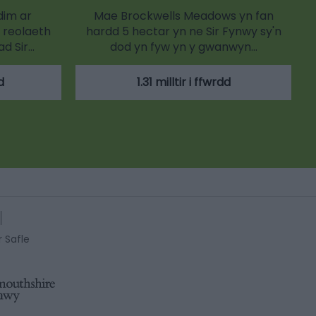
dim ar
Mae Brockwells Meadows yn fan
 reolaeth
hardd 5 hectar yn ne Sir Fynwy sy'n
d Sir…
dod yn fyw yn y gwanwyn…
d
1.31 milltir i ffwrdd
r Safle