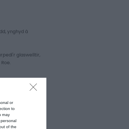
dd, ynghyd â
pedi'r glaswelltir,
 Roe.
sonal or
ection to
ou may
 personal
out of the