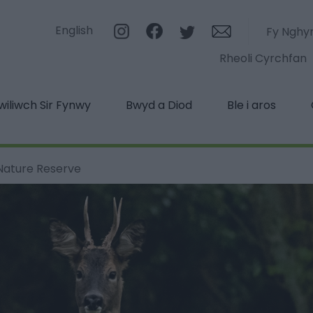
English
Fy Nghy
Rheoli Cyrchfan
iliwch Sir Fynwy
Bwyd a Diod
Ble i aros
Nature Reserve