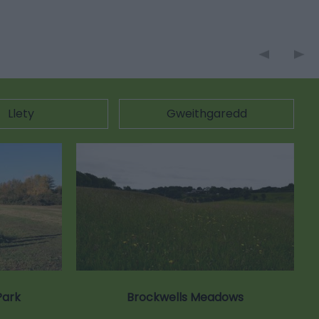
Llety
Gweithgaredd
Park
Brockwells Meadows