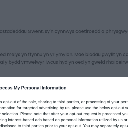
wastadeddau Gwent, sy'n cynnwys coetiroedd a phrysgwy
ed melys yn ffynnu yn yr ymylon. Mae blodau gwyllt yn car
lai y bydd ymwelwyr lwcus hyd yn oed yn gweld rhai ceirw
ocess My Personal Information
an i gael rhagor o wybodaeth
to opt-out of the sale, sharing to third parties, or processing of your per
formation for targeted advertising by us, please use the below opt-out s
r selection. Please note that after your opt-out request is processed y
eing interest-based ads based on personal information utilized by us or
disclosed to third parties prior to your opt-out. You may separately opt-