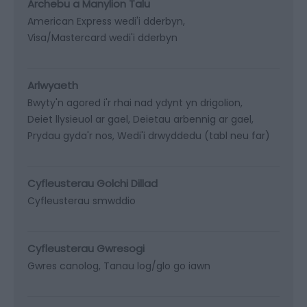
Archebu a Manylion Talu
American Express wedi'i dderbyn
Visa/Mastercard wedi'i dderbyn
Arlwyaeth
Bwyty'n agored i'r rhai nad ydynt yn drigolion
Deiet llysieuol ar gael
Deietau arbennig ar gael
Prydau gyda'r nos
Wedi'i drwyddedu (tabl neu far)
Cyfleusterau Golchi Dillad
Cyfleusterau smwddio
Cyfleusterau Gwresogi
Gwres canolog
Tanau log/glo go iawn