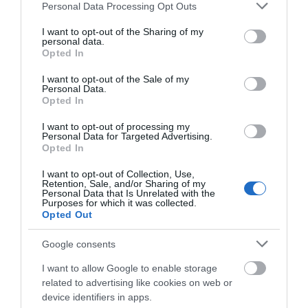
Please note that this website/app uses one or more Google
Personal Data Processing Opt Outs
A449 ag arwydd Trefynwy ac ymadael wrth y
services and may gather and store information including but
gyffordd gyntaf ag arwydd Wysg.Wrth fynd i mewn i
not limited to your visit or usage behaviour. You may click to
I want to opt-out of the Sharing of my
personal data.
dref Wysg, trowch i'r chwith i Sgwâr Twyn (Tŵr y
grant or deny consent to Google and its third-party tags to
Opted In
Cloc) a dilynwch y ffordd ag arwydd Llantrisant.
use your data for below specified purposes in below Google
Dilynwch y ffordd am 3 milltir o amgylch sawl tro, o
consent section.
I want to opt-out of the Sale of my
dan bont yr A449 ac mae'r Greyhound Inn ar yr ochr
Personal Data.
Opted In
dde. O Ganolbarth Lloegr Ar Drafnidiaeth
Gyhoeddus:Os ydych chi'n cyrraedd De Cymru ar y
I want to opt-out of processing my
trên, yr orsaf agosaf yw Casnewydd. O'r fan hon,
Personal Data for Targeted Advertising.
Opted In
mae gwasanaeth bws rheolaidd i naill ai Wysg neu
Lantrisant sy'n cymryd tua hanner awr.
I want to opt-out of Collection, Use,
Retention, Sale, and/or Sharing of my
Personal Data that Is Unrelated with the
Cyfieithwyd gan
Purposes for which it was collected.
Opted Out
Google consents
Access Information
I want to allow Google to enable storage
related to advertising like cookies on web or
Ystafelloedd gwely
device identifiers in apps.