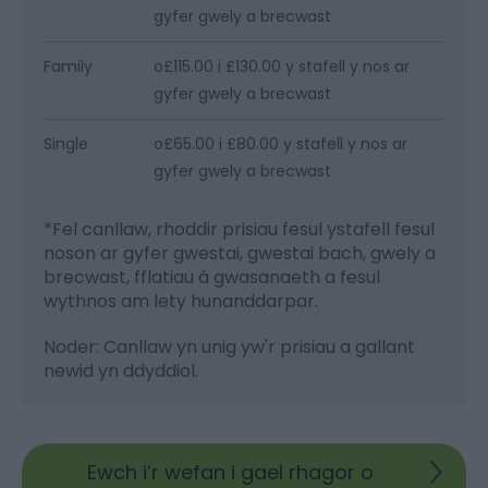
gyfer gwely a brecwast
Family
o£115.00 i £130.00 y stafell y nos ar
gyfer gwely a brecwast
Single
o£65.00 i £80.00 y stafell y nos ar
gyfer gwely a brecwast
*
Fel canllaw, rhoddir prisiau fesul ystafell fesul
noson ar gyfer gwestai, gwestai bach, gwely a
brecwast, fflatiau â gwasanaeth a fesul
wythnos am lety hunanddarpar.
Noder: Canllaw yn unig yw'r prisiau a gallant
newid yn ddyddiol.
Ewch i’r wefan i gael rhagor o