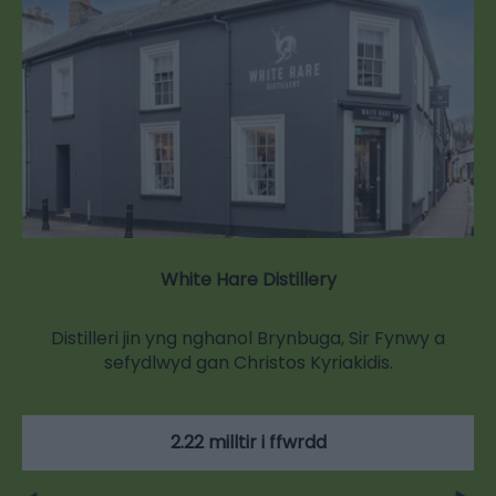
White Hare Distillery
Distilleri jin yng nghanol Brynbuga, Sir Fynwy a
sefydlwyd gan Christos Kyriakidis.
2.22 milltir i ffwrdd