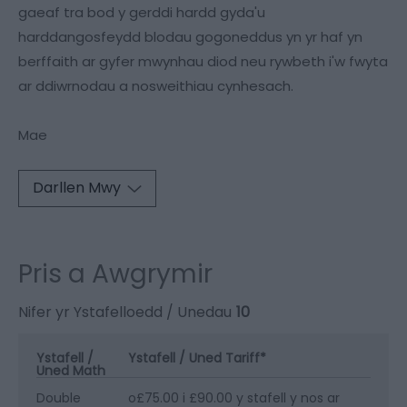
gaeaf tra bod y gerddi hardd gyda'u
harddangosfeydd blodau gogoneddus yn yr haf yn
berffaith ar gyfer mwynhau diod neu rywbeth i'w fwyta
ar ddiwrnodau a nosweithiau cynhesach.
Mae
Darllen Mwy
Pris a Awgrymir
Nifer yr Ystafelloedd / Unedau
10
Ystafell /
Ystafell / Uned Tariff
*
Uned Math
Double
o£75.00 i £90.00 y stafell y nos ar