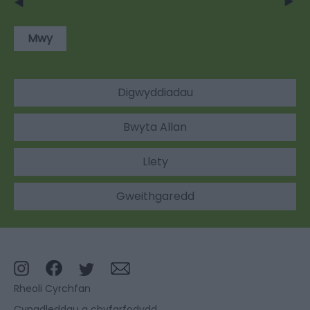
Mwy
Digwyddiadau
Bwyta Allan
Llety
Gweithgaredd
Rheoli Cyrchfan
Cynadleddau a chyfarfodydd