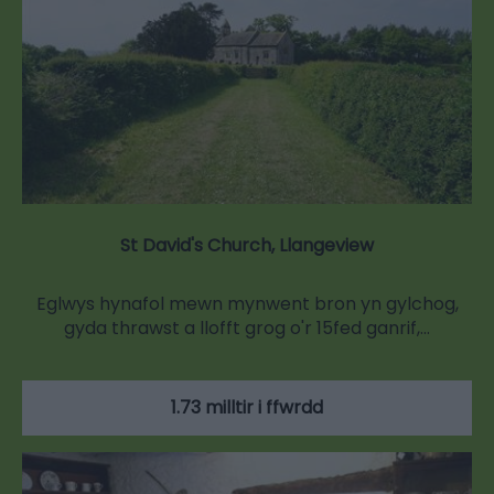
St David's Church, Llangeview
Eglwys hynafol mewn mynwent bron yn gylchog,
gyda thrawst a llofft grog o'r 15fed ganrif,…
1.73 milltir i ffwrdd