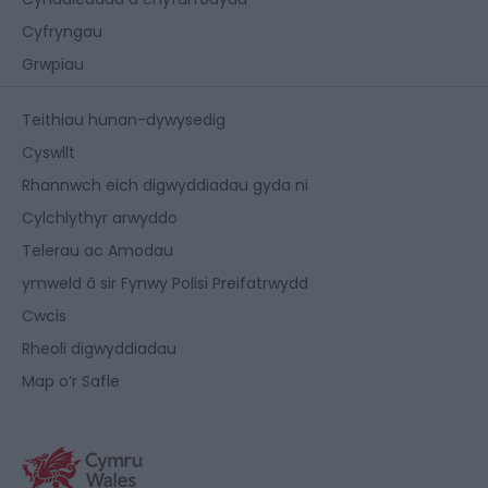
Cyfryngau
Grwpiau
Teithiau hunan-dywysedig
Cyswllt
Rhannwch eich digwyddiadau gyda ni
Cylchlythyr arwyddo
Telerau ac Amodau
ymweld â sir Fynwy Polisi Preifatrwydd
Cwcis
Rheoli digwyddiadau
Map o’r Safle