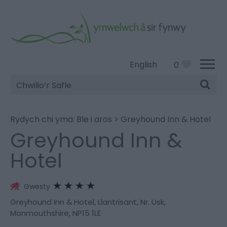
English
0
Chwilio’r
Safle
Rydych chi yma:
Ble i aros
>
Greyhound Inn & Hotel
Greyhound Inn &
Hotel
Gwesty
Greyhound Inn & Hotel
,
Llantrisant
,
Nr. Usk
,
Monmouthshire
,
NP15 1LE