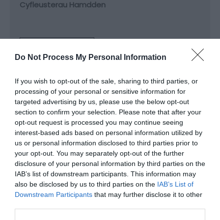
Cyfleusterau Hamdden
Darllen Mwy
Do Not Process My Personal Information
If you wish to opt-out of the sale, sharing to third parties, or
Map a
processing of your personal or sensitive information for
Dolen i’r Map
targeted advertising by us, please use the below opt-out
Chyfarwyddiadau
section to confirm your selection. Please note that after your
opt-out request is processed you may continue seeing
interest-based ads based on personal information utilized by
us or personal information disclosed to third parties prior to
Cliciwch yma i weld y map
your opt-out. You may separately opt-out of the further
disclosure of your personal information by third parties on the
Cyfarwyddiadau Ffyrdd
IAB’s list of downstream participants. This information may
also be disclosed by us to third parties on the
IAB’s List of
Ar y ffordd: Os ydych chi'n cyrraedd o Dde
Downstream Participants
that may further disclose it to other
Lloegr: Croeswch Bont Hafren (A48) neu ail
third parties.
Groesfan Hafren (M4) tuag at y gorllewin tuag at
Gasnewydd. Cymerwch gyffordd 24 oddi ar yr M4 i'r