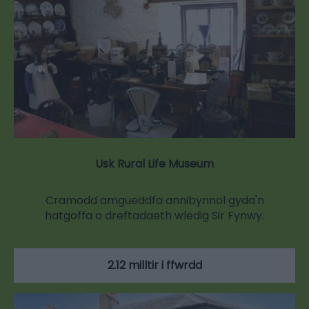
Usk Rural Life Museum
Cramodd amgueddfa annibynnol gyda'n
hatgoffa o dreftadaeth wledig Sir Fynwy.
2.12 milltir i ffwrdd