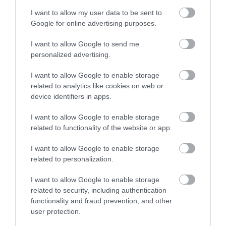
Caerfaddon gyda handrails cymorth ar gael
I want to allow my user data to be sent to
Ystafelloedd ymolchi ar gael sydd wedi'u haddasu'n
Google for online advertising purposes.
arbennig ar gyfer defnyddwyr cadeiriau olwyn
Ystafelloedd ymolchi ar gael gyda:
I want to allow Google to send me
personalized advertising.
Caerfaddon â chawod
Ystafell wely gyda dillad gwely nad ydynt yn
I want to allow Google to enable storage
alergenig ar gael
related to analytics like cookies on web or
device identifiers in apps.
Ystafelloedd gwely ar gael gydag ystafelloedd
ymolchi en suite addas ar gyfer gwesteion sy'n
I want to allow Google to enable storage
defnyddio cadair olwyn
related to functionality of the website or app.
Ystafelloedd gwely ar gael gydag ystafelloedd
I want to allow Google to enable storage
ymolchi ar wahân, preifat neu a rennir sy'n addas ar
related to personalization.
gyfer gwesteion sy'n defnyddio cadair olwyn
WCs gyda handrails ar gael
I want to allow Google to enable storage
related to security, including authentication
functionality and fraud prevention, and other
Bwyta
user protection.
Cyferbyniad da rhwng y llawr a'r waliau