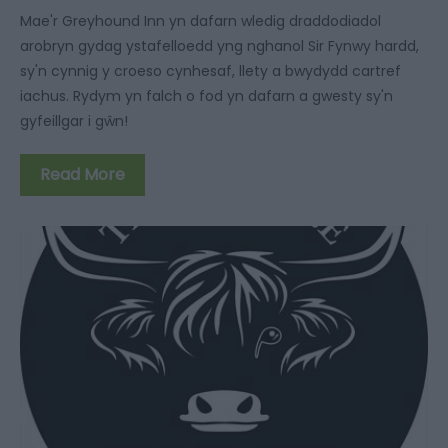
Mae'r Greyhound Inn yn dafarn wledig draddodiadol
arobryn gydag ystafelloedd yng nghanol Sir Fynwy hardd,
sy'n cynnig y croeso cynhesaf, llety a bwydydd cartref
iachus. Rydym yn falch o fod yn dafarn a gwesty sy'n
gyfeillgar i gŵn!
Read More