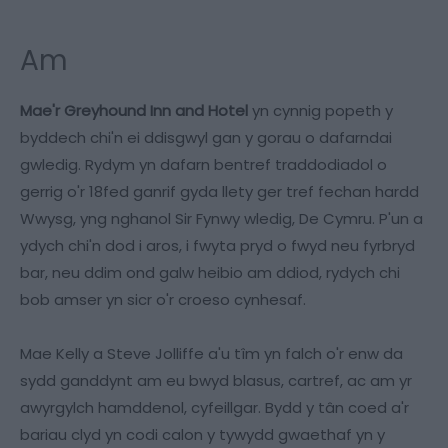
Am
Mae'r Greyhound Inn and Hotel
yn cynnig popeth y
byddech chi'n ei ddisgwyl gan y gorau o dafarndai
gwledig. Rydym yn dafarn bentref traddodiadol o
gerrig o'r 18fed ganrif gyda llety ger tref fechan hardd
Wwysg, yng nghanol Sir Fynwy wledig, De Cymru. P'un a
ydych chi'n dod i aros, i fwyta pryd o fwyd neu fyrbryd
bar, neu ddim ond galw heibio am ddiod, rydych chi
bob amser yn sicr o'r croeso cynhesaf.
Mae Kelly a Steve Jolliffe a'u tîm yn falch o'r enw da
sydd ganddynt am eu bwyd blasus, cartref, ac am yr
awyrgylch hamddenol, cyfeillgar. Bydd y tân coed a'r
bariau clyd yn codi calon y tywydd gwaethaf yn y