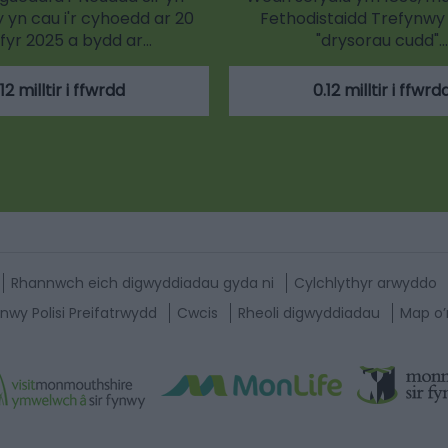
yn cau i'r cyhoedd ar 20
Fethodistaidd Trefynwy 
fyr 2025 a bydd ar…
"drysorau cudd"…
.12 milltir i ffwrdd
0.12 milltir i ffwrd
Rhannwch eich digwyddiadau gyda ni
Cylchlythyr arwyddo
nwy Polisi Preifatrwydd
Cwcis
Rheoli digwyddiadau
Map o’