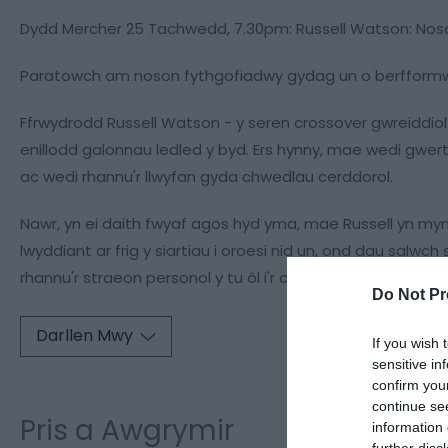
Dydd Mercher 25 Tachwedd, 7.30pm: Russell Watson: Noso
Paratowch am noson fythgofiadwy gydag un o berfformw
Ffrwydrodd Russell Watson - y seren crossover gwreiddiol
enillodd galonnau ledled y byd. Ers hynny, mae wedi gwert
ac wedi rhannu'r llwyfan gyda chwedlau cerddorol.
Nawr, yn ei daith fwyaf agos hyd yma, mae Russell yn myn
lwyddiant ar frig y siartiau i oroesi nid un, ond dau salwc
rhannu'r straeon personol y tu ôl i'r chwyddwydr.
Do Not Pr
Darllen Mwy
If you wish 
sensitive in
confirm you
continue se
Pris a Awgrymir
information 
further disc