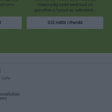
yn un o
rhestredig sydd wedi bod yn
ganolfan o fywyd ac adloniant…
d
0.12 milltir i ffwrdd
r Safle