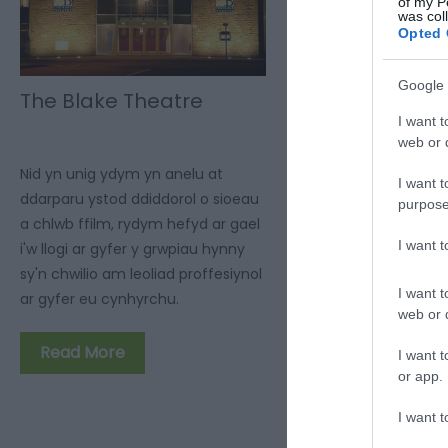
of my P
was col
Opted 
Google 
The Blake Theatre
I want t
web or d
Nid yn unig ydym yn anelu at
I want t
ddarparu ystod ddiddorol o sioeau
purpose
a chlwb ffilm, rydym hefyd ar gael
I want 
i'w llogi ar gyfer y grwpiau hynny
sy'n chwilio am leoliad proffesiynol
I want t
ar gyfer eu cynhyrchu.
web or d
Read More
I want t
or app.
I want t