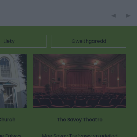
Llety
Gweithgaredd
Church
The Savoy Theatre
ae Eglwys
Mae Savoy Trefynwy yn adeilad