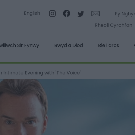
English
Fy Nghy
Rheoli Cyrchfan
iliwch Sir Fynwy
Bwyd a Diod
Ble i aros
n Intimate Evening with 'The Voice'