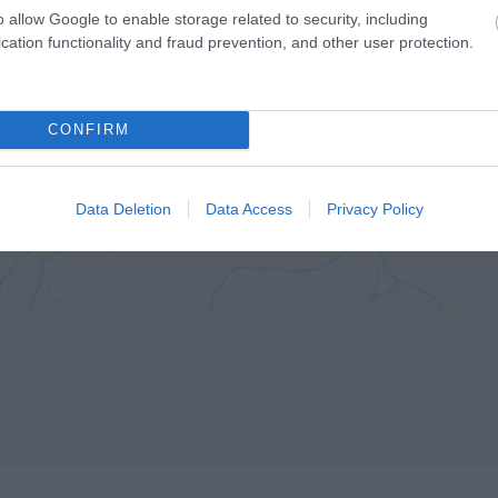
o allow Google to enable storage related to security, including
cation functionality and fraud prevention, and other user protection.
CONFIRM
Data Deletion
Data Access
Privacy Policy
ciwch yma i weld y map