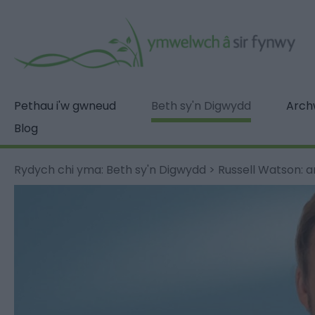
Pethau i'w gwneud
Beth sy'n Digwydd
Archw
Blog
Rydych chi yma:
Beth sy'n Digwydd
>
Russell Watson: a