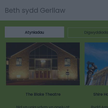
Beth sydd Gerllaw
Atyniadau
Digwyddiad
The Blake Theatre
Shire H
Nid yn unig ydym yn anelu at
Bydd Amg