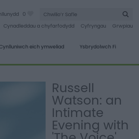
Chwilio’r
nllunydd
0
Safle
Cynadleddau a chyfarfodydd
Cyfryngau
Grwpiau
Cynlluniwch eich ymweliad
Ysbrydolwch Fi
Russell
Watson: an
Intimate
Evening with
'The Voice'