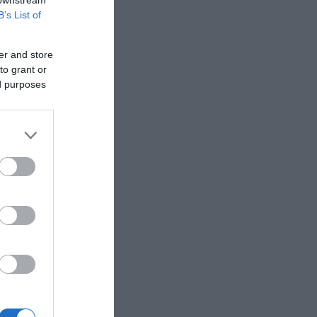
B’s List of
er and store
to grant or
ed purposes