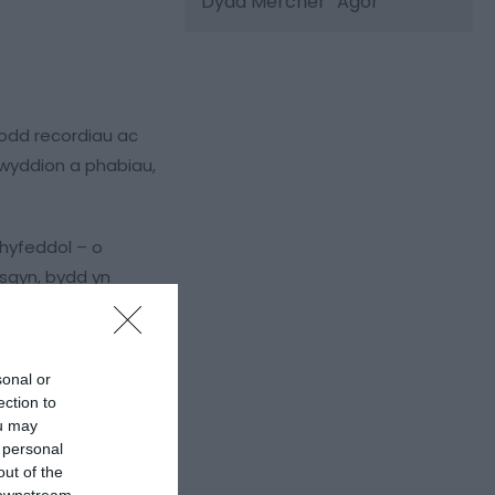
Dydd Mercher
Agor
lodd recordiau ac
ywyddion a phabiau,
rhyfeddol – o
esgyn, bydd yn
sonal or
ection to
ou may
 personal
out of the
 downstream