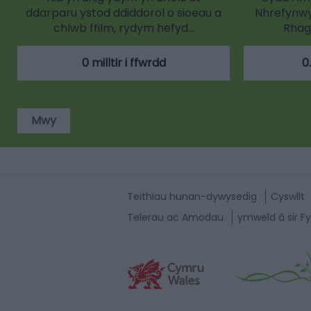
ddarparu ystod ddiddorol o sioeau a
Nhrefynwy 
chlwb ffilm, rydym hefyd…
Rhag
0 milltir i ffwrdd
0
Mwy
Teithiau hunan-dywysedig
Cyswllt
Telerau ac Amodau
ymweld â sir Fy