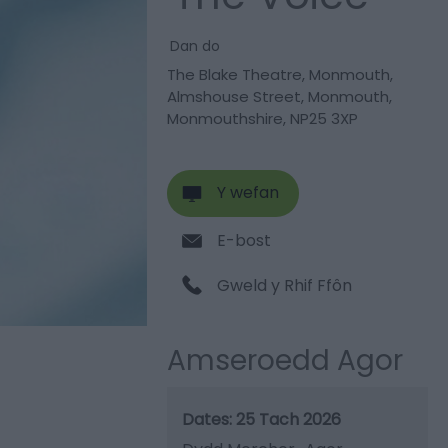
Dan do
The Blake Theatre
,
Monmouth
,
Almshouse Street
,
Monmouth
,
Monmouthshire
,
NP25 3XP
Y wefan
E-bost
Gweld y Rhif Ffôn
Amseroedd Agor
25 Tach 2026