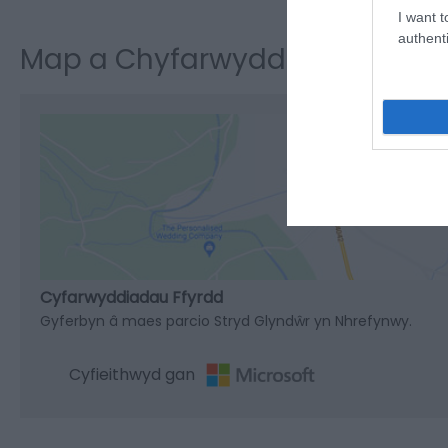
I want t
authenti
Map a Chyfarwyddiadau
Cli
Cyfarwyddiadau Ffyrdd
Gyferbyn â maes parcio Stryd Glyndŵr yn Nhrefynwy.
Cyfieithwyd gan