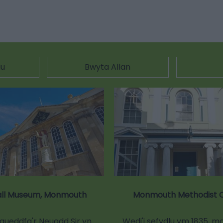
au
Bwyta Allan
all Museum, Monmouth
Monmouth Methodist 
ueddfa'r Neuadd Sir yn
Wedi'i sefydlu ym 1835, m