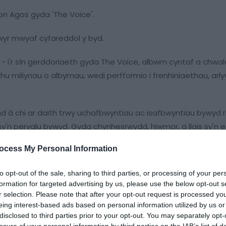
n Agos gyda 'The Voice'.
yr mwyaf cyfareddol y byd.
 - i'r sîn gerddoriaeth gyda The Voice, albwm cyntaf a chwa
hu miliynau o albymau, wedi perfformio i frenhiniaethau, arl
d â chi ar daith trwy uchafbwyntiau ac isafbwyntiau bywyd 
h sy'n peryglu bywyd. Gyda chynhesrwydd, hiwmor, a llais sy'n 
ocess My Personal Information
to opt-out of the sale, sharing to third parties, or processing of your per
formation for targeted advertising by us, please use the below opt-out s
r selection. Please note that after your opt-out request is processed y
eing interest-based ads based on personal information utilized by us or
disclosed to third parties prior to your opt-out. You may separately opt-
losure of your personal information by third parties on the IAB’s list of