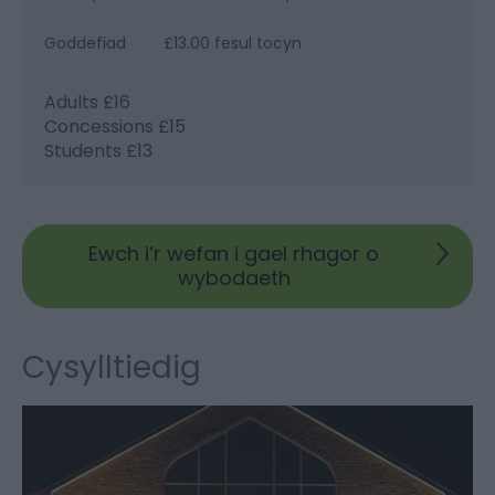
Goddefiad
£13.00 fesul tocyn
Adults £16
Concessions £15
Students £13
Ewch i’r wefan i gael rhagor o
wybodaeth
Cysylltiedig