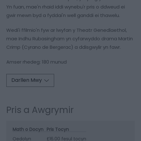
Yn fuan, mae'n rhaid iddi wynebu'r pris o ddweud ei
gwir mewn byd a fyddai'n well ganddi ei thawelu.
Wedi'i ffilmio'n fyw ar lwyfan y Theatr Genedlaethol,
mae Indhu Rubasingham yn cyfarwyddo drama Martin
Crimp (Cyrano de Bergerac) a ddisgwylir yn fawr.
Amser rhedeg: 180 munud
Darllen Mwy
Pris a Awgrymir
Math o Docyn
Pris Tocyn
Oedolyn
£16.00 fesul tocyn