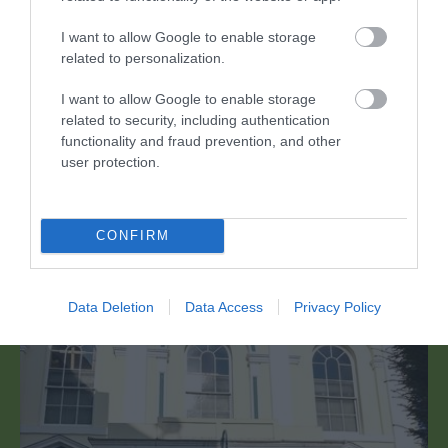
I want to allow Google to enable storage
related to personalization.
I want to allow Google to enable storage
related to security, including authentication
The Blake Theatre
functionality and fraud prevention, and other
user protection.
Nid yn unig ydym yn anelu at ddarparu ystod
ddiddorol o sioeau a chlwb ffilm, rydym hefyd…
CONFIRM
0 milltir i ffwrdd
Data Deletion
Data Access
Privacy Policy