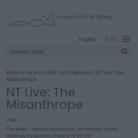
English
0
Chwilio’r
Safle
Rydych chi yma:
Beth sy'n Digwydd
>
NT Live: The
Misanthrope
NT Live: The
Misanthrope
Ffilm
The Blake Theatre
,
Monmouth
,
Almshouse Street
,
Monmouth
,
Monmouthshire
,
NP25 3XP