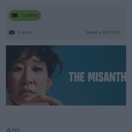
Y wefan
E-bost
Gweld y Rhif Ffôn
Am