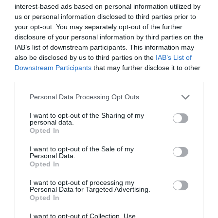
interest-based ads based on personal information utilized by
us or personal information disclosed to third parties prior to
Map a
Dolen i’r Map
your opt-out. You may separately opt-out of the further
Chyfarwyddiadau
disclosure of your personal information by third parties on the
IAB’s list of downstream participants. This information may
also be disclosed by us to third parties on the
IAB’s List of
Downstream Participants
that may further disclose it to other
third parties.
Cliciwch yma i weld y map
Please note that this website/app uses one or more Google
Personal Data Processing Opt Outs
Cyfarwyddiadau Ffyrdd
services and may gather and store information including but
not limited to your visit or usage behaviour. You may click to
I want to opt-out of the Sharing of my
Gyferbyn â maes parcio Stryd Glyndŵr yn
personal data.
grant or deny consent to Google and its third-party tags to
Nhrefynwy.
Opted In
use your data for below specified purposes in below Google
consent section.
I want to opt-out of the Sale of my
Cyfieithwyd gan
Personal Data.
Opted In
I want to opt-out of processing my
Personal Data for Targeted Advertising.
Amseroedd Agor
Opted In
I want to opt-out of Collection, Use,