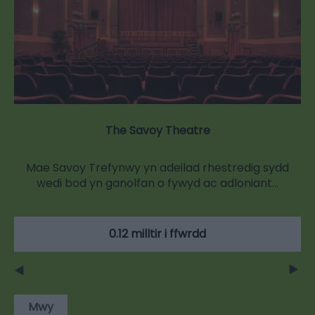
The Savoy Theatre
Mae Savoy Trefynwy yn adeilad rhestredig sydd
wedi bod yn ganolfan o fywyd ac adloniant…
0.12 milltir i ffwrdd
Mwy