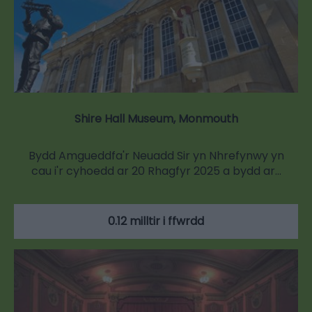
Shire Hall Museum, Monmouth
Bydd Amgueddfa'r Neuadd Sir yn Nhrefynwy yn
cau i'r cyhoedd ar 20 Rhagfyr 2025 a bydd ar…
0.12 milltir i ffwrdd