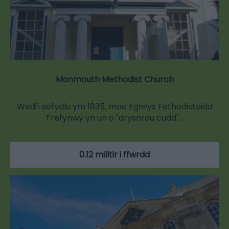
Monmouth Methodist Church
Wedi'i sefydlu ym 1835, mae Eglwys Fethodistaidd
Trefynwy yn un o "drysorau cudd"…
0.12 milltir i ffwrdd