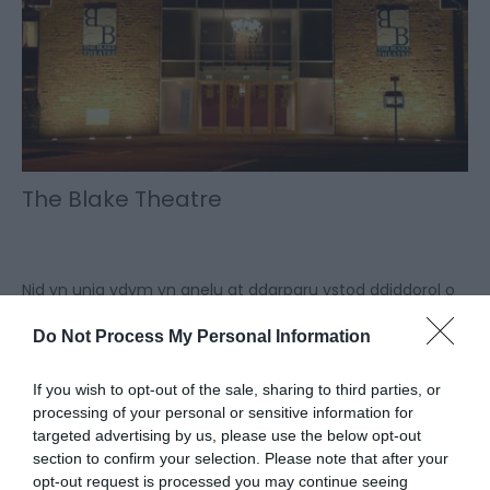
The Blake Theatre
Nid yn unig ydym yn anelu at ddarparu ystod ddiddorol o
sioeau a chlwb ffilm, rydym hefyd ar gael i'w llogi ar gyfer
Do Not Process My Personal Information
y grwpiau hynny sy'n chwilio am leoliad proffesiynol ar
gyfer eu cynhyrchu.
If you wish to opt-out of the sale, sharing to third parties, or
processing of your personal or sensitive information for
Read More
targeted advertising by us, please use the below opt-out
section to confirm your selection. Please note that after your
opt-out request is processed you may continue seeing