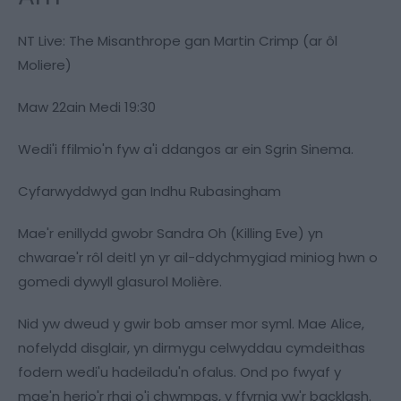
NT Live: The Misanthrope gan Martin Crimp (ar ôl
Moliere)
Maw 22ain Medi 19:30
Wedi'i ffilmio'n fyw a'i ddangos ar ein Sgrin Sinema.
Cyfarwyddwyd gan Indhu Rubasingham
Mae'r enillydd gwobr Sandra Oh (Killing Eve) yn
chwarae'r rôl deitl yn yr ail-ddychmygiad miniog hwn o
gomedi dywyll glasurol Molière.
Nid yw dweud y gwir bob amser mor syml. Mae Alice,
nofelydd disglair, yn dirmygu celwyddau cymdeithas
fodern wedi'u hadeiladu'n ofalus. Ond po fwyaf y
mae'n herio'r rhai o'i chwmpas, y ffyrnig yw'r backlash.